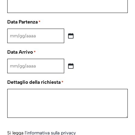
Data Partenza
*
MM
slash
Data Arrivo
*
GG
slash
MM
AAAA
slash
Dettaglio della richiesta
*
GG
slash
AAAA
Si
Si legga l'
informativa sulla privacy