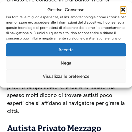
desidera arrivare. Si paga con la app a cui è
Gestisci Consenso
collegata la carta di credito ed è possibile
Per fornire le migliori esperienze, utilizziamo tecnologie come i cookie per
memorizzare e/o accedere alle informazioni del dispositivo. Il consenso a
conoscere in anticipo il costo, il che è molto
queste tecnologie ci permetterà di elaborare dati come il comportamento
comodo. Quello che però a molti fa storcere il
di navigazione o ID unici su questo sito. Non acconsentire o ritirare il
consenso può influire negativamente su alcune caratteristiche e funzioni.
naso riguardo chi c’è alla guida, cioè dei privati
che hanno intenzione di racimolare qualcosa
Accetta
per arrivare alla fine del mese. Salta subito
all’occhio che non si tratta di autisti esperti ma
Nega
di improvvisati senza alcun tipo di licenza che
Visualizza le preferenze
mettono a disposizione il proprio mezzo e il
proprio tempo libero. C’è chi è fortunato ma
spesso molti dicono di trovare autisti poco
esperti che si affidano al navigatore per girare la
città.
Autista Privato Mezzago