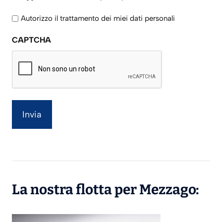
legga
l'informativa
Autorizzo il trattamento dei miei dati personali
sulla
CAPTCHA
privacy
La nostra flotta per Mezzago: