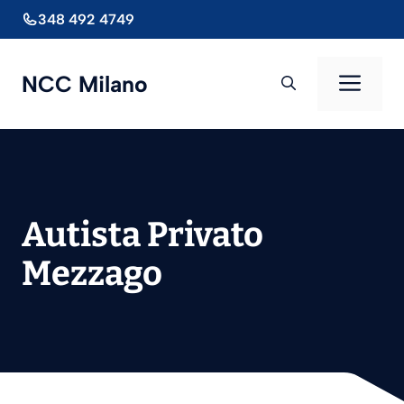
Vai
348 492 4749
al
contenuto
Men
NCC Milano
Autista Privato
Mezzago