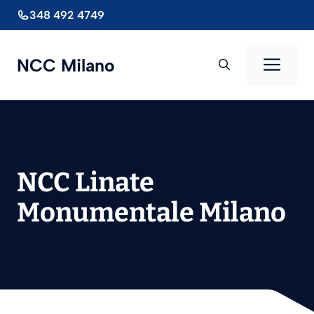
Vai
348 492 4749
al
contenuto
Men
NCC Milano
NCC Linate
Monumentale Milano