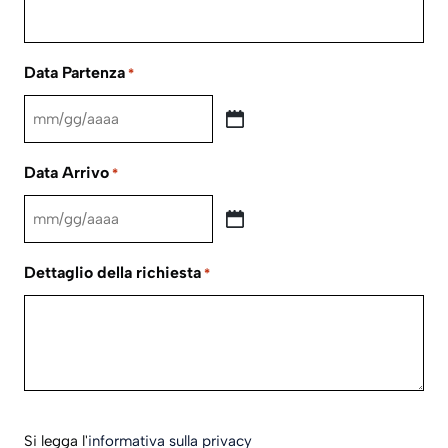
Data Partenza
*
MM
slash
Data Arrivo
*
GG
slash
MM
AAAA
slash
Dettaglio della richiesta
*
GG
slash
AAAA
Si
Si legga l'
informativa sulla privacy