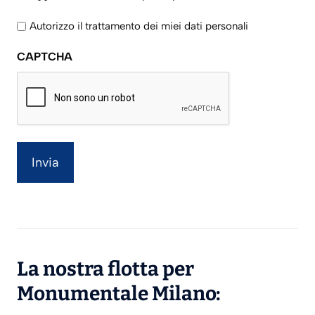
legga
l'informativa
Autorizzo il trattamento dei miei dati personali
sulla
CAPTCHA
privacy
La nostra flotta per
Monumentale Milano: