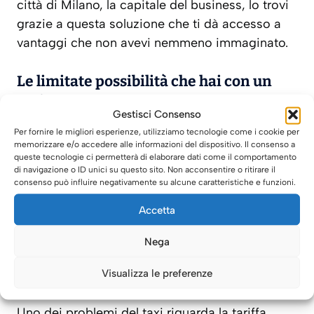
città di Milano, la capitale del business, lo trovi
grazie a questa soluzione che ti dà accesso a
vantaggi che non avevi nemmeno immaginato.
Le limitate possibilità che hai con un
taxi
Gestisci Consenso
Per fornire le migliori esperienze, utilizziamo tecnologie come i cookie per
Molte persone che atteranno a Milano Linate
memorizzare e/o accedere alle informazioni del dispositivo. Il consenso a
queste tecnologie ci permetterà di elaborare dati come il comportamento
perdono il taxi per dirigersi in città ma sei
di navigazione o ID unici su questo sito. Non acconsentire o ritirare il
sicuro che sia il mezzo che fa per te? Spesso si
consenso può influire negativamente su alcune caratteristiche e funzioni.
tratta di mezzi scomodi e datati che non hanno
Accetta
alcun confort, a differenza delle automobili a
noleggio con conducente che hanno tutti i
Nega
comfort per poterti garantire un viaggio super
Visualizza le preferenze
comodo.
Uno dei problemi del taxi riguarda la tariffa