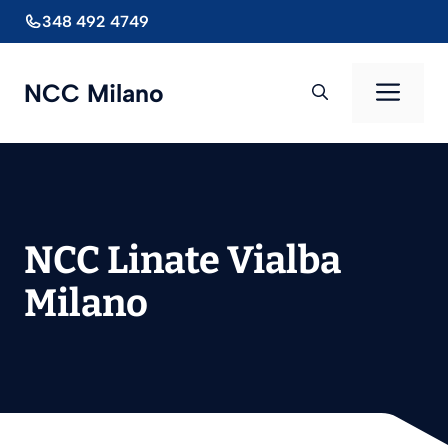
Vai
348 492 4749
al
contenuto
Men
NCC Milano
NCC Linate Vialba
Milano