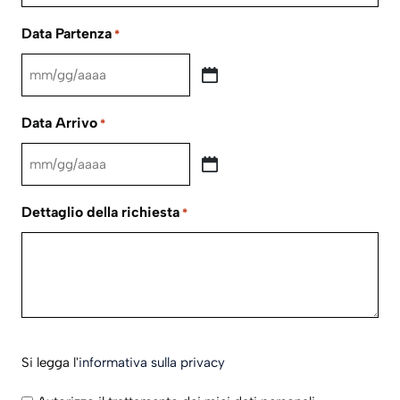
Data Partenza
*
MM
slash
Data Arrivo
*
GG
slash
MM
AAAA
slash
Dettaglio della richiesta
*
GG
slash
AAAA
Si
Si legga l'
informativa sulla privacy
legga
l'informativa