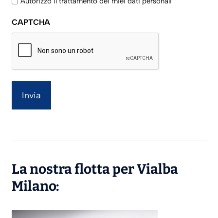
Autorizzo il trattamento dei miei dati personali
sulla
CAPTCHA
privacy
La nostra flotta per Vialba
Milano: