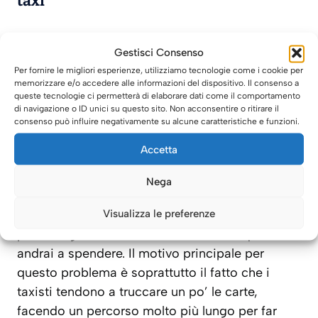
taxi
Molte persone che atteranno a Milano Linate
Gestisci Consenso
perdono il taxi per dirigersi in città ma sei
Per fornire le migliori esperienze, utilizziamo tecnologie come i cookie per
sicuro che sia il mezzo che fa per te? Spesso si
memorizzare e/o accedere alle informazioni del dispositivo. Il consenso a
queste tecnologie ci permetterà di elaborare dati come il comportamento
tratta di mezzi scomodi e datati che non hanno
di navigazione o ID unici su questo sito. Non acconsentire o ritirare il
alcun confort, a differenza delle automobili a
consenso può influire negativamente su alcune caratteristiche e funzioni.
noleggio con conducente che hanno tutti i
Accetta
comfort per poterti garantire un viaggio super
comodo.
Nega
Visualizza le preferenze
Uno dei problemi del taxi riguarda la tariffa
poiché ogni volta che sali non sai mai quanto
andrai a spendere. Il motivo principale per
questo problema è soprattutto il fatto che i
taxisti tendono a truccare un po’ le carte,
facendo un percorso molto più lungo per far