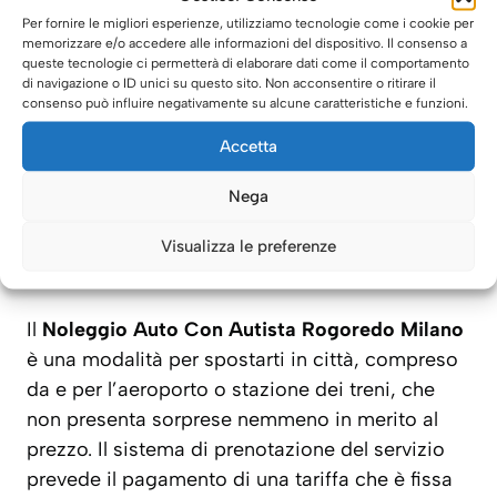
imprevedibile come il ritardo del tuo volo, il
Per fornire le migliori esperienze, utilizziamo tecnologie come i cookie per
traffico nell’ora di punta, dei lavori in corso che
memorizzare e/o accedere alle informazioni del dispositivo. Il consenso a
queste tecnologie ci permetterà di elaborare dati come il comportamento
bloccano la circolazione, un incidente etc. ma
di navigazione o ID unici su questo sito. Non acconsentire o ritirare il
tutto quello che un autista privato può fare per
consenso può influire negativamente su alcune caratteristiche e funzioni.
farti arrivare sempre in orario, verrà di certo
Accetta
fatto così non avrai alcun tipo di problema.
Nega
Una tariffa fissa e senza
Visualizza le preferenze
sorprese
Il
Noleggio Auto Con Autista Rogoredo Milano
è una modalità per spostarti in città, compreso
da e per l’aeroporto o stazione dei treni, che
non presenta sorprese nemmeno in merito al
prezzo. Il sistema di prenotazione del servizio
prevede il pagamento di una tariffa che è fissa