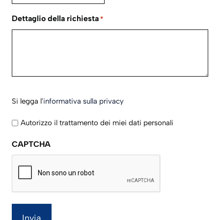
AAAA
slash
Dettaglio della richiesta
*
GG
slash
AAAA
Si
Si legga l'
informativa sulla privacy
legga
l'informativa
Autorizzo il trattamento dei miei dati personali
sulla
CAPTCHA
privacy