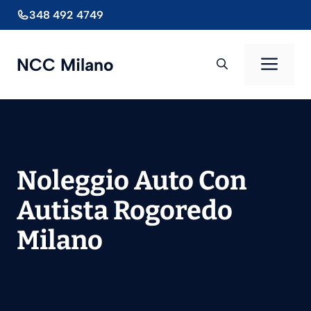
Vai
348 492 4749
al
contenuto
Men
NCC Milano
Noleggio Auto Con
Autista Rogoredo
Milano