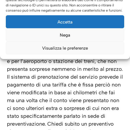
fatto così non avrai alcun tipo di problema.
di navigazione o ID unici su questo sito. Non acconsentire o ritirare il
consenso può influire negativamente su alcune caratteristiche e funzioni.
Una tariffa fissa e senza
Accetta
sorprese
Nega
Il
Noleggio Auto Con Autista Usmate Velate
è
Visualizza le preferenze
una modalità per spostarti in città, compreso da
e per l’aeroporto o stazione dei treni, che non
presenta sorprese nemmeno in merito al prezzo.
Il sistema di prenotazione del servizio prevede il
pagamento di una tariffa che è fissa perciò non
viene modificata in base ai chilometri che fai
ma una volta che il conto viene presentato non
ci sono ulteriori extra o sorprese di cui non era
stato specificatamente parlato in sede di
preventivazione. Chiedi subito un preventivo