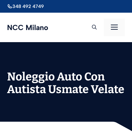
Vai
348 492 4749
al
contenuto
Men
NCC Milano
Noleggio Auto Con
Autista Usmate Velate