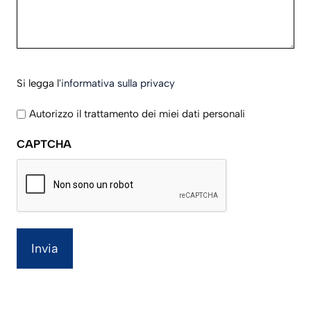
AAAA
Si
Si legga l'
informativa sulla privacy
legga
l'informativa
Autorizzo il trattamento dei miei dati personali
sulla
CAPTCHA
privacy