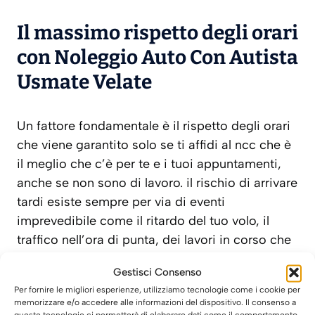
Il massimo rispetto degli orari
con Noleggio Auto Con Autista
Usmate Velate
Un fattore fondamentale è il rispetto degli orari
che viene garantito solo se ti affidi al ncc che è
il meglio che c’è per te e i tuoi appuntamenti,
anche se non sono di lavoro. il rischio di arrivare
tardi esiste sempre per via di eventi
imprevedibile come il ritardo del tuo volo, il
traffico nell’ora di punta, dei lavori in corso che
bloccano la circolazione, un incidente etc. ma
Gestisci Consenso
tutto quello che un autista privato può fare per
Per fornire le migliori esperienze, utilizziamo tecnologie come i cookie per
farti arrivare sempre in orario, verrà di certo
memorizzare e/o accedere alle informazioni del dispositivo. Il consenso a
queste tecnologie ci permetterà di elaborare dati come il comportamento