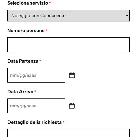
Seleziona servizio
*
Numero persone
*
Data Partenza
*
MM
slash
Data Arrivo
*
GG
slash
MM
AAAA
slash
Dettaglio della richiesta
*
GG
slash