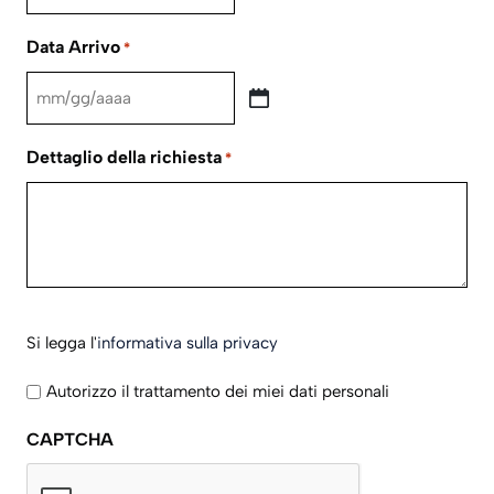
MM
slash
Data Arrivo
*
GG
slash
MM
AAAA
slash
Dettaglio della richiesta
*
GG
slash
AAAA
Si
Si legga l'
informativa sulla privacy
legga
l'informativa
Autorizzo il trattamento dei miei dati personali
sulla
CAPTCHA
privacy