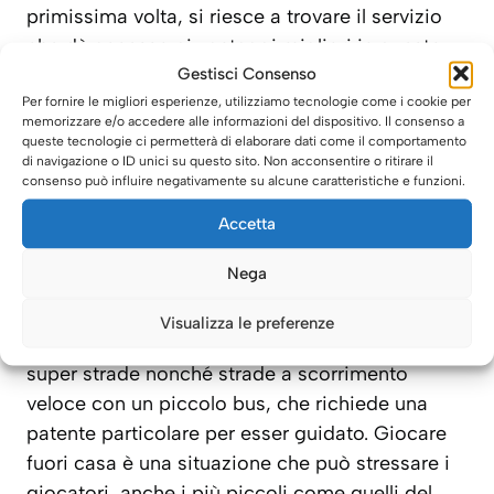
primissima volta, si riesce a trovare il servizio
che dà accesso ai vantaggi migliori in questo
Gestisci Consenso
ambito. Un minibus on il suo autista è prefetto
Per fornire le migliori esperienze, utilizziamo tecnologie come i cookie per
per spostarsi in città e non solo. la taffia è molto
memorizzare e/o accedere alle informazioni del dispositivo. Il consenso a
buona infatti è considerabile una tra le migliori
queste tecnologie ci permetterà di elaborare dati come il comportamento
di navigazione o ID unici su questo sito. Non acconsentire o ritirare il
per rapporto tra qualità e prezzo poiché non si
consenso può influire negativamente su alcune caratteristiche e funzioni.
riesce a trovare un’altra modalità per spostarsi
che offra così tanto a un prezzo così
Accetta
conveniente.
Nega
L’autista privato del minibus è un professionista
Visualizza le preferenze
che sa come destreggiarsi tra il traffico e in
super strade nonché strade a scorrimento
veloce con un piccolo bus, che richiede una
patente particolare per esser guidato. Giocare
fuori casa è una situazione che può stressare i
giocatori, anche i più piccoli come quelli del